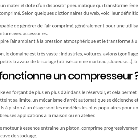
un matériel doté d’un dispositif pneumatique qui transforme l’éne
comprimé. Selon quelques dictionnaires du web, voici leur définitio
 capable de générer de l'air comprimé, généralement pour une utili
nture avec accessoires.
spire l’air ambiant à la pression atmosphérique et le transforme à 
n, le domaine est très vaste : industries, voitures, avions (gonfla
s petits travaux de bricolage (utilisé comme marteau, cloueuse…), t
onctionne un compresseur 
e en forçant de plus en plus d’air dans le réservoir, et cela permet
atteint sa limite, un mécanisme d’arrêt automatique se déclenche et
s à piston à un étage sont les modèles les plus populaires pour un
breuses applications à la maison ou en atelier.
le moteur à essence entraîne un piston, comprime progressivement 
 cuve de stockage.