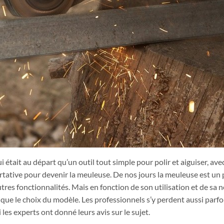
 était au départ qu’un outil tout simple pour polir et aiguiser, ave
ative pour devenir la meuleuse. De nos jours la meuleuse est un p
tres fonctionnalités. Mais en fonction de son utilisation et de sa né
que le choix du modèle. Les professionnels s’y perdent aussi parfoi
les experts ont donné leurs avis sur le sujet.