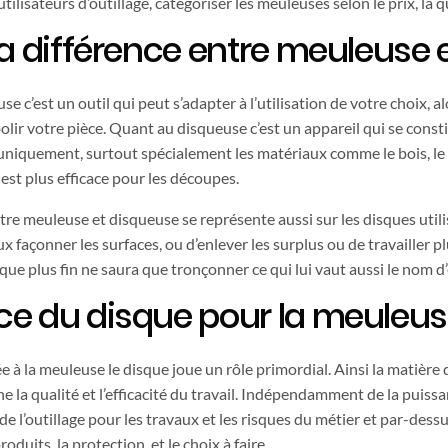
utilisateurs d’outillage, catégoriser les meuleuses selon le prix, la 
la différence entre meuleuse 
se c’est un outil qui peut s’adapter à l’utilisation de votre choix,
lir votre pièce. Quant au disqueuse c’est un appareil qui se consti
r uniquement, surtout spécialement les matériaux comme le bois, le b
st plus efficace pour les découpes.
ntre meuleuse et disqueuse se représente aussi sur les disques utili
façonner les surfaces, ou d’enlever les surplus ou de travailler pl
que plus fin ne saura que tronçonner ce qui lui vaut aussi le nom 
ce du disque pour la meuleu
e à la meuleuse le disque joue un rôle primordial. Ainsi la matière 
e la qualité et l’efficacité du travail. Indépendamment de la puissa
e l’outillage pour les travaux et les risques du métier et par-dessu
oduits, la protection, et le choix à faire.