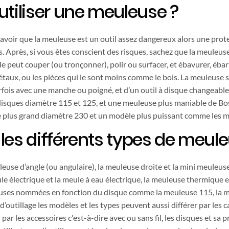
iliser une meuleuse ?
avoir que la meuleuse est un outil assez dangereux alors une protec
. Après, si vous êtes conscient des risques, sachez que la meuleus
le peut couper (ou tronçonner), polir ou surfacer, et ébavurer, éba
aux, ou les pièces qui le sont moins comme le bois. La meuleuse se
ois avec une manche ou poigné, et d’un outil à disque changeable, et
 disques diamètre 115 et 125, et une meuleuse plus maniable de Bo
e plus grand diamètre 230 et un modèle plus puissant comme les
les différents types de meul
meuleuse d’angle (ou angulaire), la meuleuse droite et la mini meuleu
le électrique et la meule à eau électrique, la meuleuse thermique 
euses nommées en fonction du disque comme la meuleuse 115, la m
’outillage les modèles et les types peuvent aussi différer par les
u par les accessoires c'est-à-dire avec ou sans fil, les disques et sa